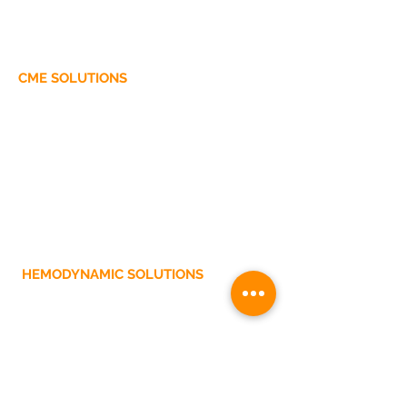
Specialty Fields and Kits
Kits for Universal and General Surgery
CME SOLUTIONS
Procedure aprons
waterproof aprons
Hydrophobic Packaging
Hydrophilic/Hydrophobic Packaging
HEMODYNAMIC SOLUTIONS
Fields for Angiography
THE MEDCLEAN
KNOWLEDGE