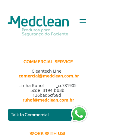
COMMERCIAL SERVICE
Cleantech Line
comercial@medclean.com.br
Li
nha Ruhof _cc781905-
5cde -3194-bb3b-
136bad5cf58d_
ruhof@medclean.com.br
Talk to Commercial
WORK WITH US!