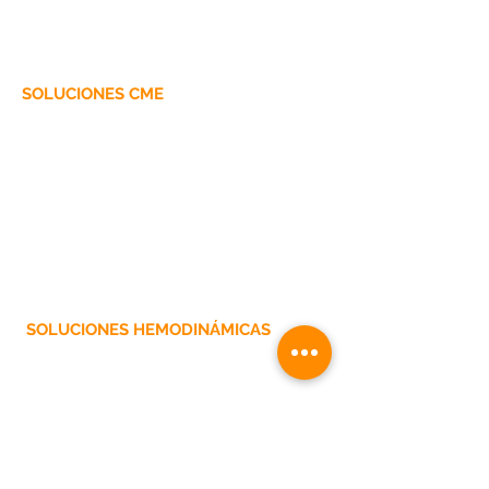
Campos especiales y kits
Kits para Cirugía Universal y General
SOLUCIONES CME
Delantales de procedimiento
delantales impermeables
Embalaje hidrofóbico
Embalaje hidrofílico/hidrofóbico
SOLUCIONES HEMODINÁMICAS
Campos para angiografía
EL MEDICO
CONOCIMIENTO