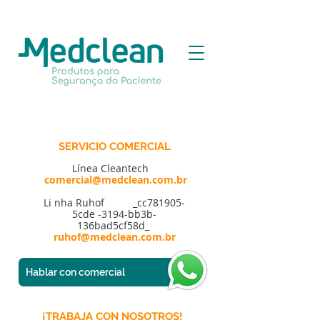
SERVICIO COMERCIAL
Línea Cleantech
comercial@medclean.com.br
Li
nha Ruhof _cc781905-
5cde -3194-bb3b-
136bad5cf58d_
ruhof@medclean.com.br
Hablar con comercial
¡TRABAJA CON NOSOTROS!