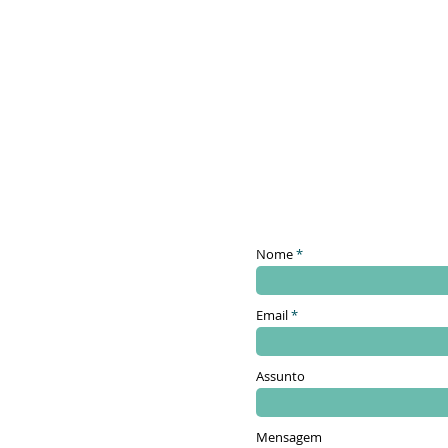
HOME
SOLUÇÕES CC
SO
Nome
Email
Assunto
Mensagem