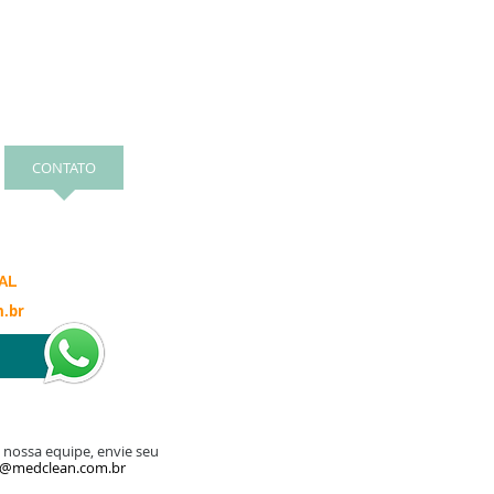
CONTATO
CONHECIMENTO
AL
.br
a nossa equipe, envie seu
h@medclean.com.br