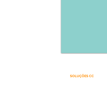
SOLUÇÕES CC
Aventais Cirúrgicos
Campos Cirúrgicos Impermeáv
Campos e Kits para Especiali
Kits para Cirurgia Universal e 