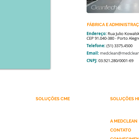
FÁBRICA E ADMINISTRA
Endereço:
Rua Julio Kowals
CEP 91.040-380 - Porto Alegr
Telefone:
(51) 3375.4500
Email:
medclean@medclean
CNPJ:
03.921.280/0001-69
SOLUÇÕES CME
SOLUÇÕES H
Campos para Angi
Aventais de Procedimento
eis
Aventais Impermeáveis
dades
Embalagens Hidrofóbicas
A MEDCLEAN
Geral
Embalagens Hidrofílicas/Hidrofóbicas
CONTATO