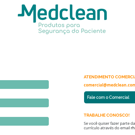
LUÇÕES CME
SOLUÇÕES HEMODINÂMICA
A MEDCLEAN
ATENDIMENTO COMERCI
comercial@medclean.com
Fale com o Comercial
TRABALHE CONOSCO!
Se você quiser fazer parte d
currículo através do email
r