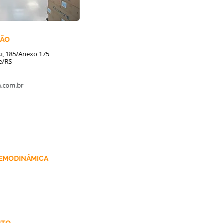
ÇÃO
ki, 185/Anexo 175
e/RS
.com.br
EMODINÂMICA
ografia