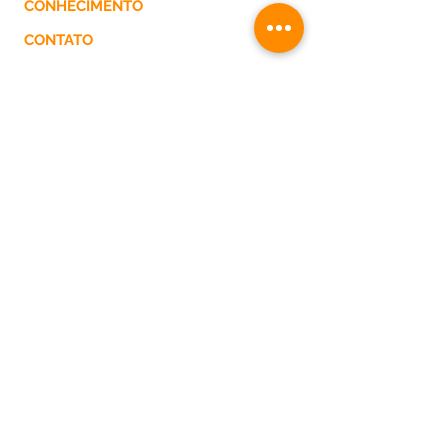
CONHECIMENTO
CONTATO
Medclean Segurança do Paciente
Porto Alegre RS Brasil
Fone:
(51) 3375.4500
medclean@medclean.com.br
_Política de Privacidade
_Política de Cookies
O conteúdo deste site é de uso exclusivo
de Medclean Comercial Ltda.
Desenvolvido por
VERDI