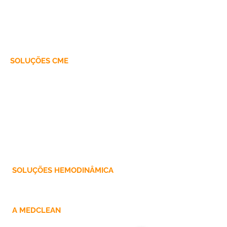
Campos Cirúrgicos Impermeáveis
Campos e Kits para Especialidades
Kits para Cirurgia Universal e Geral
SOLUÇÕES CME
Aventais de Procedimento
Aventais Impermeáveis
Embalagens Hidrofóbicas
Embalagens Hidrofílicas/Hidrofóbicas
SOLUÇÕES HEMODINÂMICA
Campos para Angiografia
A MEDCLEAN